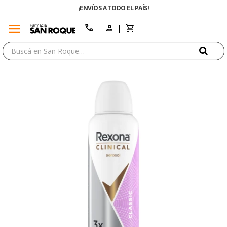
¡ENVÍOS A TODO EL PAÍS!
menu
close
call