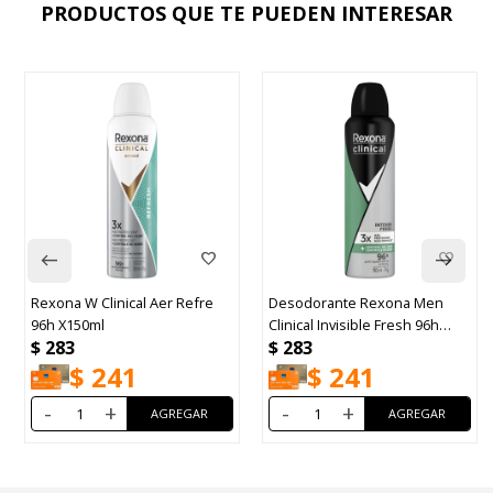
PRODUCTOS QUE TE PUEDEN INTERESAR
Rexona W Clinical Aer Refre
Desodorante Rexona Men
96h X150ml
Clinical Invisible Fresh 96h
$
283
$
283
Aerosol 150ml
$
241
$
241
-
+
-
+