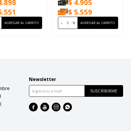
4.898
$
4.905
5.551
$
5.559
-
+
Newsletter
mbre
SUSCRIBIRME
l
l



