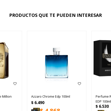
PRODUCTOS QUE TE PUEDEN INTERESAR
Million
Azzaro Chrome Edp 100ml
Perfume R
EDP 100ml
$
6.490
$
6.530
$
4.868