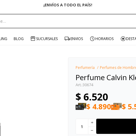
¡ENVÍOS A TODO EL PAÍS!
portante:
LING
BLOG
SUCURSALES
ENVIOS
HORARIOS
DEST
Perfumería
Perfumes de Hombr
Perfume Calvin K
30674
$
6.520
$
4.890
$
5.
add
remove