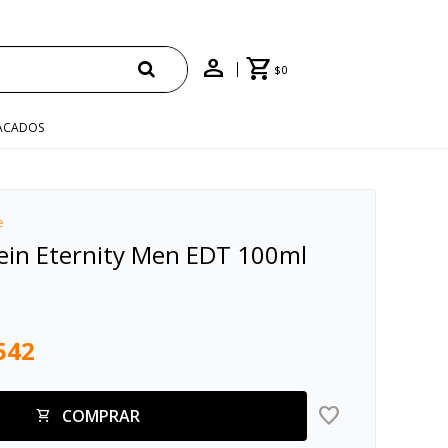
$
0
ACADOS
e
lein Eternity Men EDT 100ml
542
COMPRAR