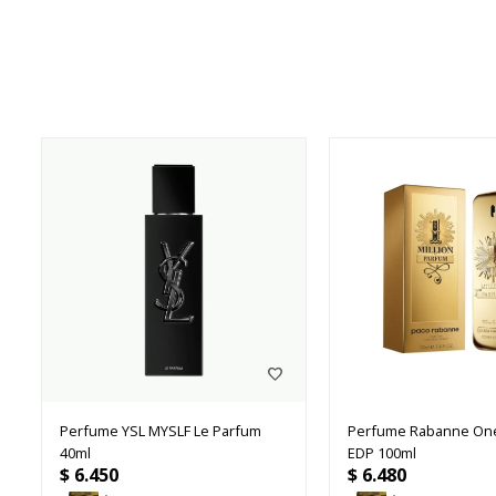
Perfume YSL MYSLF Le Parfum
Perfume Rabanne One 
40ml
EDP 100ml
$
6.450
$
6.480