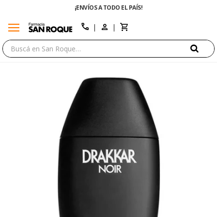
¡ENVÍOS A TODO EL PAÍS!
menu
close
call