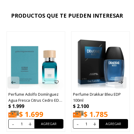
PRODUCTOS QUE TE PUEDEN INTERESAR
olfo Domínguez
Perfume Drakkar Bleu EDP
Perfume Benett
 Citrus Cedro EDT
100ml
EDP 90ml
$
2.100
$
2.231
.699
$
1.785
$
1.
+
-
+
-
+