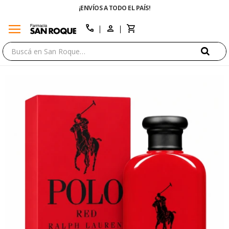
¡ENVÍOS A TODO EL PAÍS!
menu
close
call