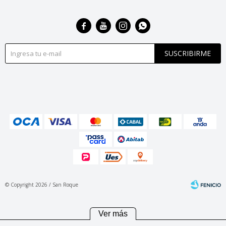




SUSCRIBIRME
© Copyright 2026 / San Roque
Ver más