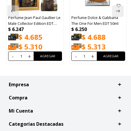
Perfume Jean Paul Gaultier Le
Perfume Dolce & Gabbana
Male Collector Edition EDT
The One For Men EDT 50ml
$
6.247
$
6.250
125ml
$
4.685
$
4.688
$
5.310
$
5.313
-
+
-
+
Empresa
Compra
Mi Cuenta
Categorías Destacadas