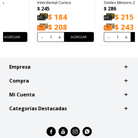
Interdental Conico
Smiles Minions 2 U
$
245
$
286
$
184
$
215
$
208
$
243
-
+
-
+
Empresa
Compra
Mi Cuenta
Categorías Destacadas



