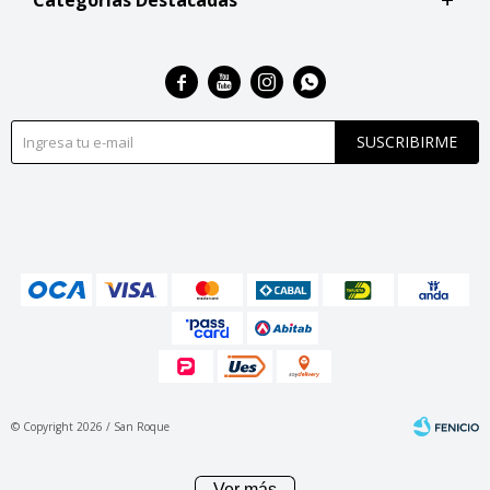
Categorías Destacadas




SUSCRIBIRME
© Copyright 2026 / San Roque
Ver más