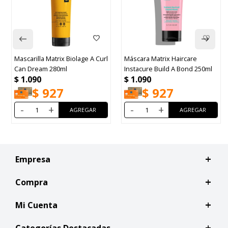
la Matrix Biolage A Curl
Máscara Matrix Haircare
Kativa Alis
eam 280ml
Instacure Build A Bond 250ml
Productos
0
$
1.090
$
1.240
$
927
$
927
$
+
-
+
-
Empresa
Compra
Mi Cuenta