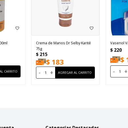
100ml
Crema de Manos Dr Selby Karité
Vasenol V
75g
$
220
$
215
$
$
183
-
+
-
+
Cuenta
Categorías Destacadas