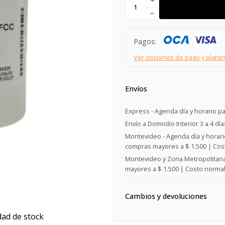
add
remove
Pagos:
Ver opciones de pago y plane
Envíos
Express - Agenda día y horario pa
Envío a Domicilio Interior 3 a 4 día
Montevideo - Agenda día y horario
compras mayores a $ 1.500 | Cost
Montevideo y Zona Metropolitana 
mayores a $ 1.500 | Costo normal:
Cambios y devoluciones
dad de stock