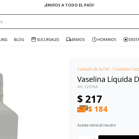
ENVÍO GRATIS EN COMPRAS +$1500 CON CUPÓN "ENVÍO"
portante:
LING
BLOG
SUCURSALES
ENVIOS
HORARIOS
DEST
Cuidado de la Piel
Cuidado Corp
Vaselina Líquida 
129764
$
217
$
184
Aceite miniral neutro