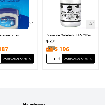
aseline Labios
Crema de Ordeñe Nobb's 280ml
$
231
187
$
196
-
+
Newsletter