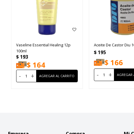
Vaseline Essential Healing 12p
Aceite De Castor Diu 
100ml
$
195
$
193
$
166
$
164
-
+
-
+
Empresa
Compra
Mi 