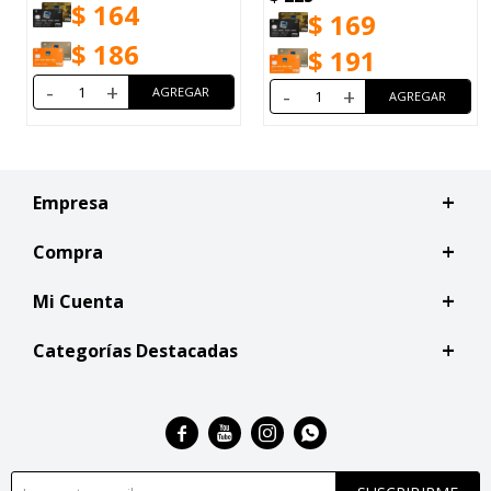
$
164
$
169
$
186
$
191
-
+
-
+
Empresa
Compra
Mi Cuenta
Categorías Destacadas



