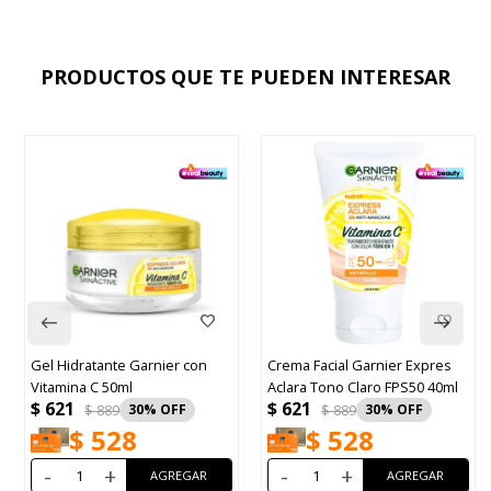
PRODUCTOS QUE TE PUEDEN INTERESAR
 Hidratante Garnier con
Crema Facial Garnier Expres
Bagov
amina C 50ml
Aclara Tono Claro FPS50 40ml
$
65
621
$
621
$
889
30
$
889
30
$
528
$
528
-
+
-
+