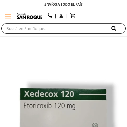
¡ENVÍOS A TODO EL PAÍS!
menu
close
call