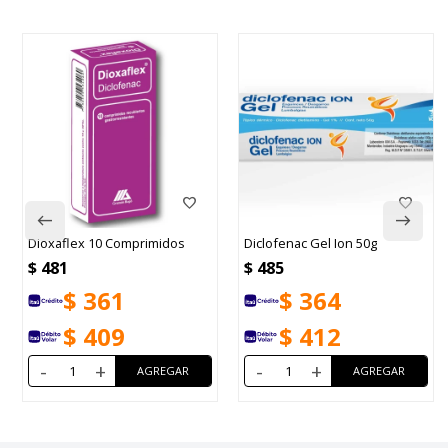
Dioxaflex 10 Comprimidos
Diclofenac Gel Ion 50g
$
481
$
485
$
361
$
364
$
409
$
412
-
+
-
+