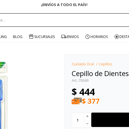
ENVÍO GRATIS EN COM
portante:
LING
BLOG
SUCURSALES
ENVIOS
HORARIOS
DEST
Cuidado Oral
Cepillos
Cepillo de Dientes
70049
$
444
$
377
add
remove