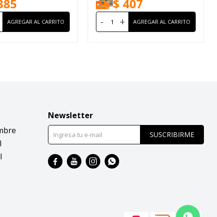
385
$
407
-
+
Newsletter
mbre
SUSCRIBIRME
l
l



