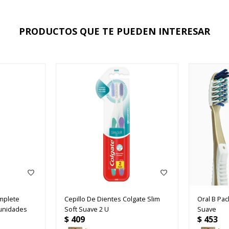
PRODUCTOS QUE TE PUEDEN INTERESAR
omplete
Cepillo De Dientes Colgate Slim
Oral B Pac
unidades
Soft Suave 2 U
Suave
$
409
$
453