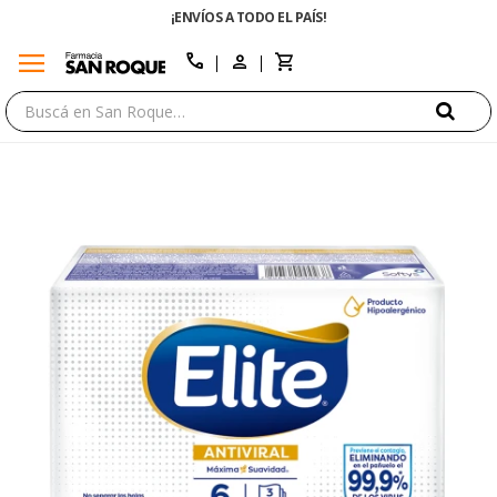
¡ENVÍOS A TODO EL PAÍS!
menu
close
call