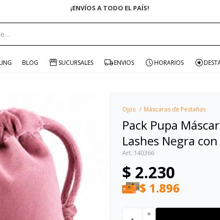
¡ENVÍOS A TODO EL PAÍS!
portante:
LING
BLOG
SUCURSALES
ENVIOS
HORARIOS
DEST
Ojos
Máscaras de Pestañas
Pack Pupa Máscar
Lashes Negra con 
140366
$
2.230
$
1.896
add