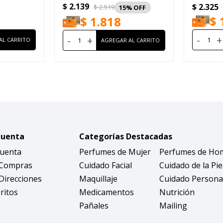
$
2.139
$
2.325
Delineador Flash Cat Eye Black
Length 8m
$
2.519
15
$
$
1.818
-
+
-
+
Cuenta
Categorías Destacadas
Cuenta
Perfumes de Mujer
Perfumes de Ho
 Compras
Cuidado Facial
Cuidado de la Pie
Direcciones
Maquillaje
Cuidado Persona
ritos
Medicamentos
Nutrición
Pañales
Mailing