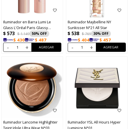
Iluminador en Barra Lumi Le
Iluminador Maybelline NY
Glass L'Oréal Paris Glassy
Sunkisser N°21 All Star
$
573
$
538
Sparkling Rose N°640
$
1.149
50
$
769
30
$
430
$
487
$
404
$
457
-
+
-
+
Iluminador Lancome Highlighter
Iluminador YSL All Hours Hyper
Teint Idole Ultra Wear N°03
Luminize N°01