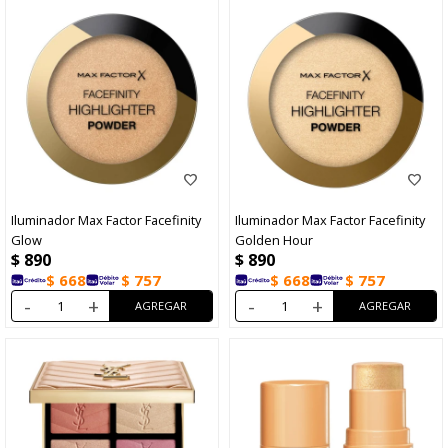
Iluminador Max Factor Facefinity
Iluminador Max Factor Facefinity
Glow
Golden Hour
$
890
$
890
$
668
$
757
$
668
$
757
-
+
-
+