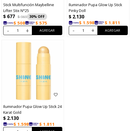
Stick Multifunción Maybelline
Iluminador Pupa Glow Up Stick
Lifter Stix N°25
Pinky Doll
$
677
$
2.130
$
969
30
$
1.598
$
1.811
$
508
$
575
-
+
-
+
Iluminador Pupa Glow Up Stick 24
Karat Gold
$
2.130
$
1.598
$
1.811