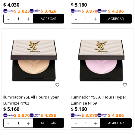
$
4.030
$
5.160
$
3.023
$
3.426
$
3.870
$
4.386
-
+
-
+
Iluminador YSL All Hours Hyper
Iluminador YSL All Hours Hyper
Luminize N°02
Luminize N°69
$
5.160
$
5.160
$
3.870
$
4.386
$
3.870
$
4.386
-
+
-
+