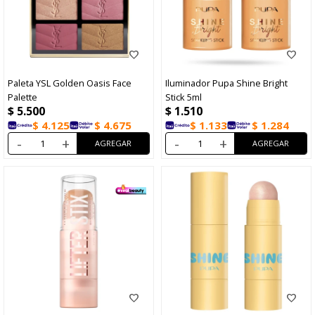
Paleta YSL Golden Oasis Face
Iluminador Pupa Shine Bright
Palette
Stick 5ml
$
5.500
$
1.510
$
4.125
$
4.675
$
1.133
$
1.284
-
+
-
+