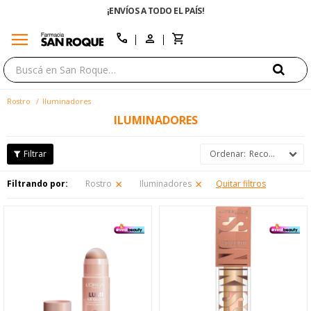
¡ENVÍOS A TODO EL PAÍS!
menu
close
call
Rostro
Iluminadores
ILUMINADORES
Recomendados
Filtrando por:
Rostro
Iluminadores
Quitar filtros