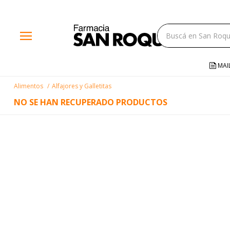
close
menu
storefront
local_shipping
MAI
credit_card
Alimentos
Alfajores y Galletitas
help
NO SE HAN RECUPERADO PRODUCTOS