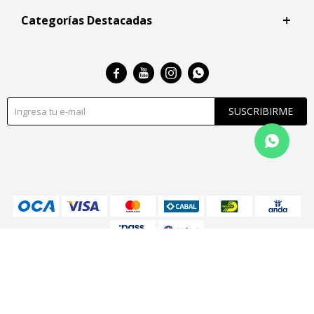
Categorías Destacadas




SUSCRIBIRME
© Copyright 2026 / San Roque