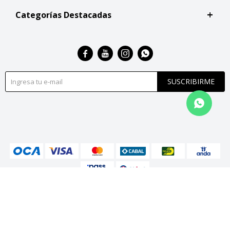
Categorías Destacadas




SUSCRIBIRME
© Copyright 2026 / San Roque