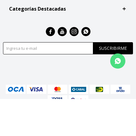
Categorías Destacadas




SUSCRIBIRME
© Copyright 2026 / San Roque