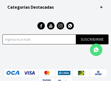
Categorías Destacadas




SUSCRIBIRME
© Copyright 2026 / San Roque