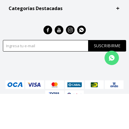
Categorías Destacadas




SUSCRIBIRME
© Copyright 2026 / San Roque