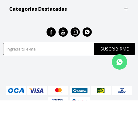
Categorías Destacadas




SUSCRIBIRME
© Copyright 2026 / San Roque