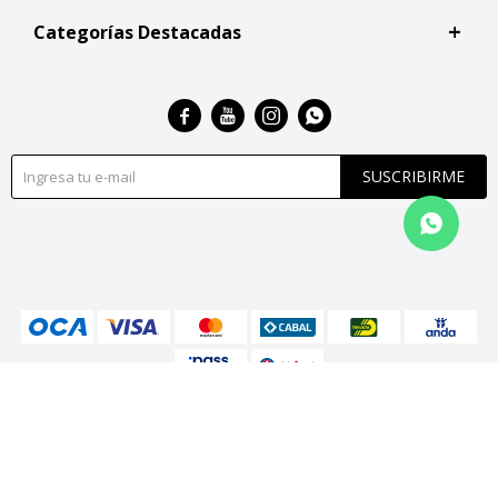
Categorías Destacadas




SUSCRIBIRME
© Copyright 2026 / San Roque