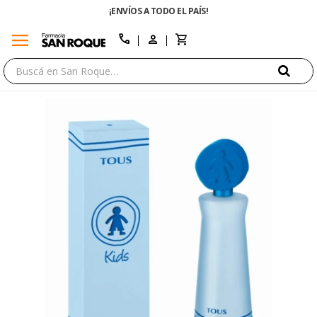
¡ENVÍOS A TODO EL PAÍS!
menu
close
call