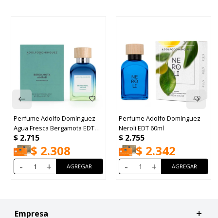
Perfume Adolfo Domínguez
Perfume Adolfo Domínguez
Agua Fresca Bergamota EDT
Neroli EDT 60ml
$
2.715
$
2.755
120ml
$
2.308
$
2.342
-
+
-
+
Empresa