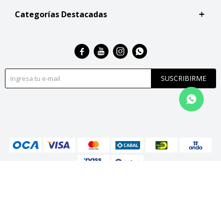
Categorías Destacadas




SUSCRIBIRME
© Copyright 2026 / San Roque