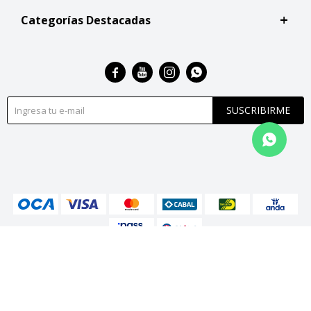
Categorías Destacadas




SUSCRIBIRME
© Copyright 2026 / San Roque