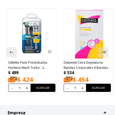
Gillette Pack Prestobarba
Depimiel Cera Depilatoria
Hombre Mach Turbo - 2
Bandas Corporales 6 Bandas
$
499
$
534
unidades
Dobles
$
424
$
454
-
+
-
+
Empresa