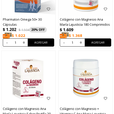
Pharmaton Omega 50+ 30
Colágeno con Magnesio Ana
Cápsulas
María Lajusticia 180 Comprimidos
$
1.202
$
1.609
$
1.504
20
$
1.368
$
1.022
-
+
-
+
Colágeno con Magnesio Ana
Colágeno con Magnesio +
María Lajusticia Sabor Frutilla 20
Vitamina C Ana Maria Lajusticia