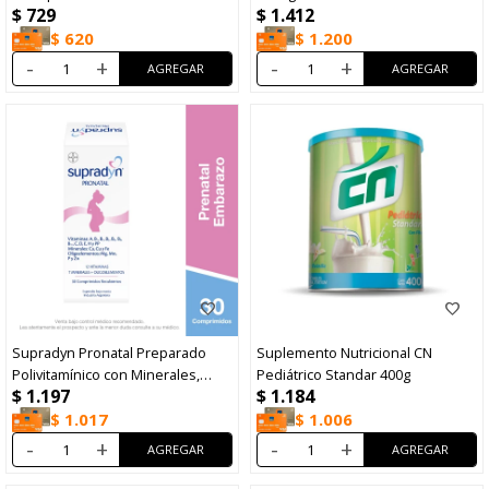
$
729
$
1.412
$
620
$
1.200
-
+
-
+
Supradyn Pronatal Preparado
Suplemento Nutricional CN
Polivitamínico con Minerales,
Pediátrico Standar 400g
$
1.197
$
1.184
Ácido Fólico y Hierro 30
Comprimidos Recubiertos
$
1.017
$
1.006
-
+
-
+