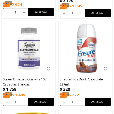
$
2.170
$
604
$
1.845
-
+
-
+
Super Omega 3 Qualivits 100
Ensure Plus Drink Chocolate
Cápsulas Blandas
237ml
$
1.759
$
320
$
1.495
$
272
-
+
-
+