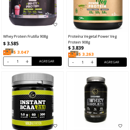
Whey Protein Frutilla 908g
Proteína Vegetal Power Veg
Protein 908g
$
3.585
$
3.839
$
3.047
$
3.263
-
+
-
+