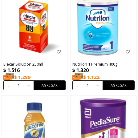
Elecar Solución 250ml
Nutrilon 1 Premium 400g
$
1.516
$
1.320
$
1.289
$
1.122
-
+
-
+