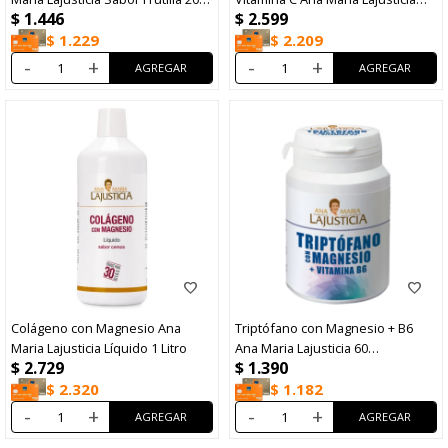
$
1.446
$
2.599
Sobres
350g
$
1.229
$
2.209
-
+
-
+
Colágeno con Magnesio Ana
Triptófano con Magnesio + B6
Maria Lajusticia Líquido 1 Litro
Ana Maria Lajusticia 60
$
2.729
$
1.390
Comprimidos
$
2.320
$
1.182
-
+
-
+