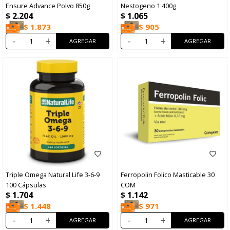
Ensure Advance Polvo 850g
Nestogeno 1 400g
$
2.204
$
1.065
$
1.873
$
905
-
+
-
+
Triple Omega Natural Life 3-6-9
Ferropolin Folico Masticable 30
100 Cápsulas
COM
$
1.704
$
1.142
$
1.448
$
971
-
+
-
+