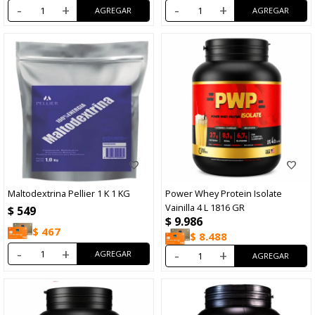
-
+
-
+
Maltodextrina Pellier 1 K 1 KG
Power Whey Protein Isolate
Vainilla 4 L 1816 GR
$
549
$
9.986
$
467
$
8.488
-
+
-
+