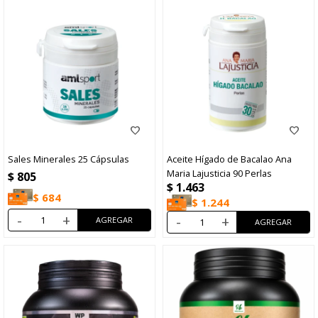
Sales Minerales 25 Cápsulas
Aceite Hígado de Bacalao Ana
Maria Lajusticia 90 Perlas
$
805
$
1.463
$
684
$
1.244
-
+
-
+