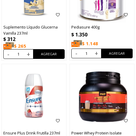
Suplemento Líquido Glucerna
Pediasure 400g
Vainilla 237ml
$
1.350
$
312
$
1.148
$
265
-
+
-
+
Ensure Plus Drink Frutilla 237ml
Power Whey Protein Isolate