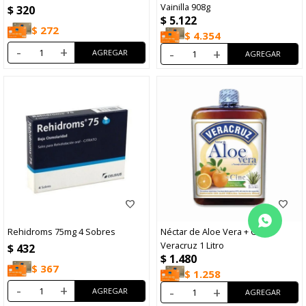
Vainilla 908g
$
320
$
5.122
$
272
$
4.354
-
+
-
+
Rehidroms 75mg 4 Sobres
Néctar de Aloe Vera + Cinc
Veracruz 1 Litro
$
432
$
1.480
$
367
$
1.258
-
+
-
+