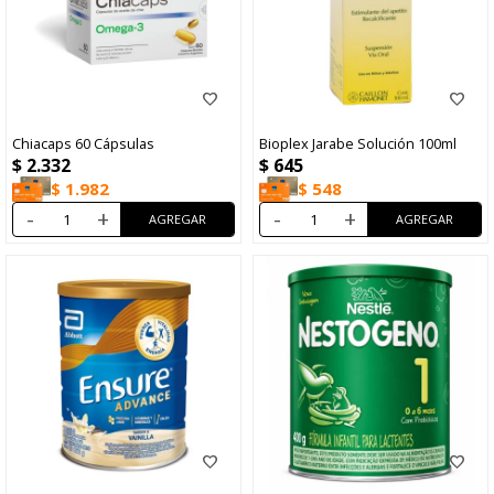
Chiacaps 60 Cápsulas
Bioplex Jarabe Solución 100ml
$
2.332
$
645
$
1.982
$
548
-
+
-
+