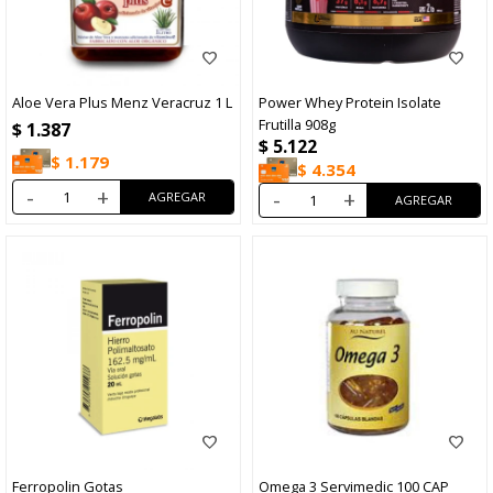
Aloe Vera Plus Menz Veracruz 1 L
Power Whey Protein Isolate
Frutilla 908g
$
1.387
$
5.122
$
1.179
$
4.354
-
+
-
+
Ferropolin Gotas
Omega 3 Servimedic 100 CAP