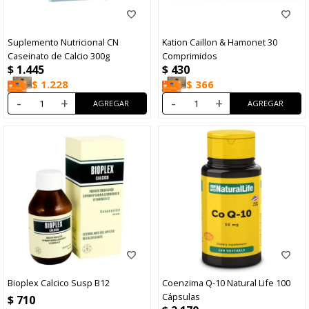
Suplemento Nutricional CN
Kation Caillon & Hamonet 30
Caseinato de Calcio 300g
Comprimidos
$
1.445
$
430
$
1.228
$
366
-
+
-
+
Bioplex Calcico Susp B12
Coenzima Q-10 Natural Life 100
Cápsulas
$
710