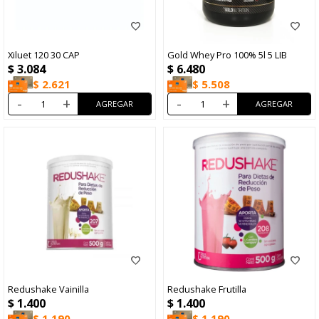
Xiluet 120 30 CAP
Gold Whey Pro 100% 5l 5 LIB
$
3.084
$
6.480
$
2.621
$
5.508
-
+
-
+
Redushake Vainilla
Redushake Frutilla
$
1.400
$
1.400
$
1.190
$
1.190