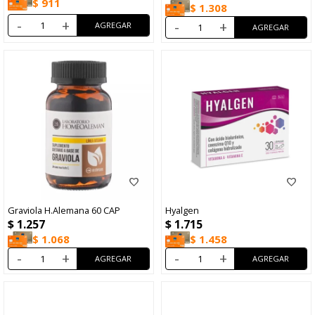
$
911
$
1.308
-
+
-
+
Graviola H.Alemana 60 CAP
Hyalgen
$
1.257
$
1.715
$
1.068
$
1.458
-
+
-
+