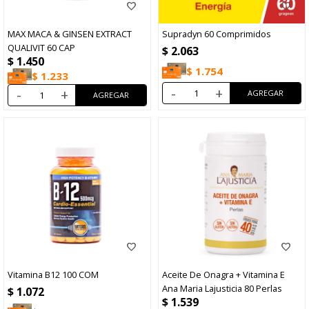
MAX MACA & GINSEN EXTRACT
Supradyn 60 Comprimidos
QUALIVIT 60 CAP
$
2.063
$
1.450
$
1.754
$
1.233
-
+
-
+
Vitamina B12 100 COM
Aceite De Onagra + Vitamina E
Ana Maria Lajusticia 80 Perlas
$
1.072
$
1.539