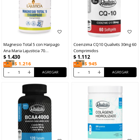
Magnesio Total 5 con Harpago
Coenzima CQ10 Qualivits 30mg 60
Ana Maria Lajusticia 70
Comprimidos
$
1.430
$
1.112
Comprimidos
$
1.216
$
945
-
+
-
+