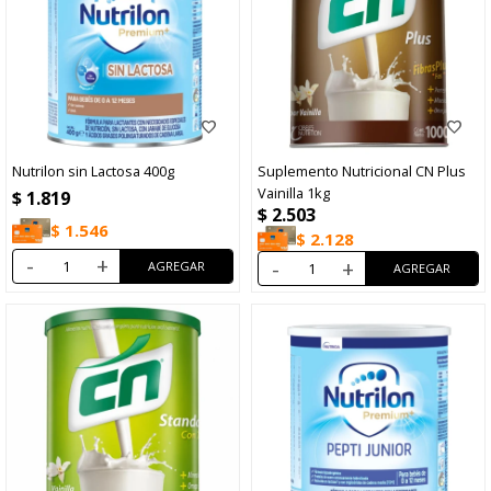
Nutrilon sin Lactosa 400g
Suplemento Nutricional CN Plus
Vainilla 1kg
$
1.819
$
2.503
$
1.546
$
2.128
-
+
-
+