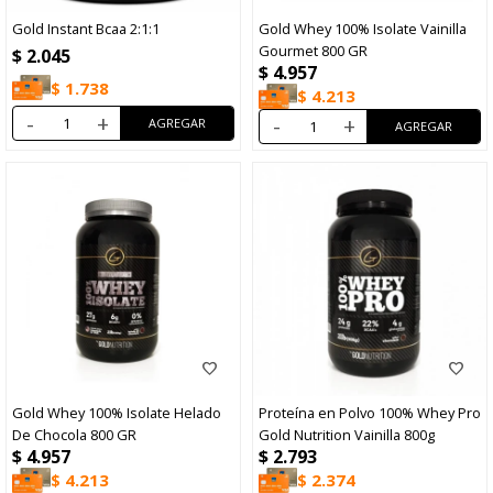
Gold Instant Bcaa 2:1:1
Gold Whey 100% Isolate Vainilla
Gourmet 800 GR
$
2.045
$
4.957
$
1.738
$
4.213
-
+
-
+
Gold Whey 100% Isolate Helado
Proteína en Polvo 100% Whey Pro
De Chocola 800 GR
Gold Nutrition Vainilla 800g
$
4.957
$
2.793
$
4.213
$
2.374