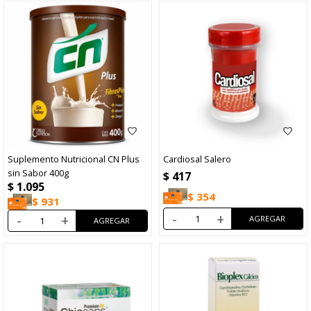
Suplemento Nutricional CN Plus
Cardiosal Salero
sin Sabor 400g
$
417
$
1.095
$
354
$
931
-
+
-
+