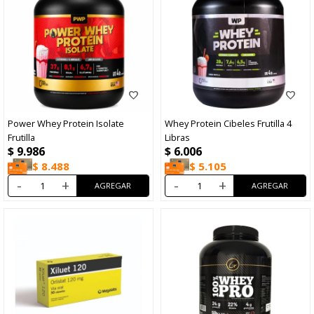
Power Whey Protein Isolate
Whey Protein Cibeles Frutilla 4
Frutilla
Libras
$
9.986
$
6.006
$
8.488
$
5.105
-
+
-
+