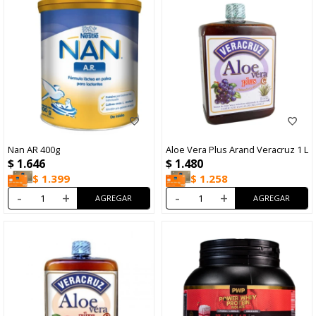
Nan AR 400g
Aloe Vera Plus Arand Veracruz 1 L
$
1.646
$
1.480
$
1.399
$
1.258
-
+
-
+