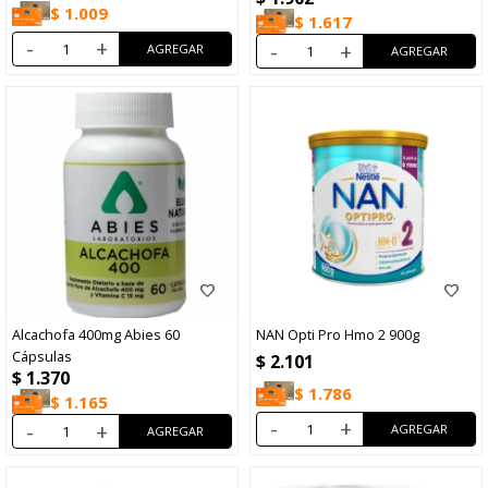
$
1.009
$
1.617
-
+
-
+
Alcachofa 400mg Abies 60
NAN Opti Pro Hmo 2 900g
Cápsulas
$
2.101
$
1.370
$
1.786
$
1.165
-
+
-
+