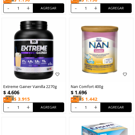
-
+
-
+
Extreme Gainer Vainilla 2270g
Nan Comfort 400g
$
4.606
$
1.696
$
3.915
$
1.442
-
+
-
+