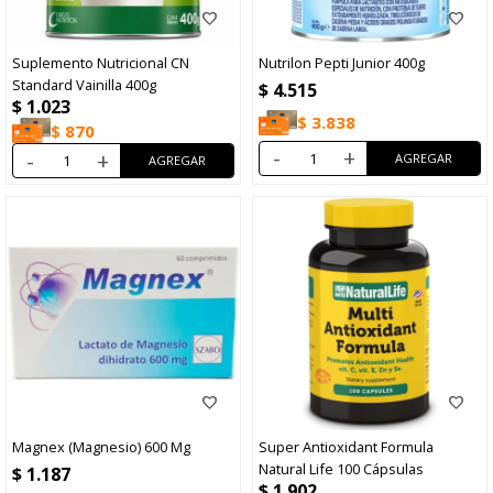
Suplemento Nutricional CN
Nutrilon Pepti Junior 400g
Standard Vainilla 400g
$
4.515
$
1.023
$
3.838
$
870
-
+
-
+
Magnex (Magnesio) 600 Mg
Super Antioxidant Formula
Natural Life 100 Cápsulas
$
1.187
$
1.902