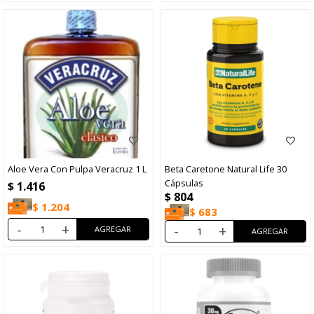
Aloe Vera Con Pulpa Veracruz 1 L
Beta Caretone Natural Life 30
Cápsulas
$
1.416
$
804
$
1.204
$
683
-
+
-
+