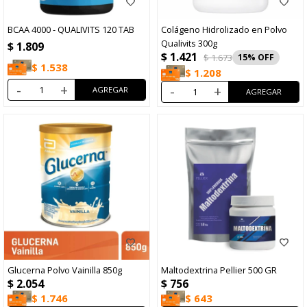
BCAA 4000 - QUALIVITS 120 TAB
Colágeno Hidrolizado en Polvo
Qualivits 300g
$
1.809
$
1.421
$
1.673
15
$
1.538
$
1.208
-
+
-
+
Glucerna Polvo Vainilla 850g
Maltodextrina Pellier 500 GR
$
2.054
$
756
$
1.746
$
643