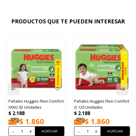
PRODUCTOS QUE TE PUEDEN INTERESAR
Pañales Huggies Flexi Comfort
Pañales Huggies Flexi Comfort
P
XXXG 92 Unidades
G 120 Unidades
M
$
2.188
$
2.188
$
$
1.860
$
1.860
-
+
-
+