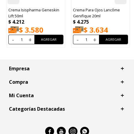
pharma Geneskin
Crema Para Ojos Lancôme
Lancome Uv Ex
Genifique 20ml
Spf50 50ml
$
4.275
$
4.325
.580
$
3.634
$
3.
+
-
+
-
+
Empresa
Compra
Mi Cuenta
Categorías Destacadas



