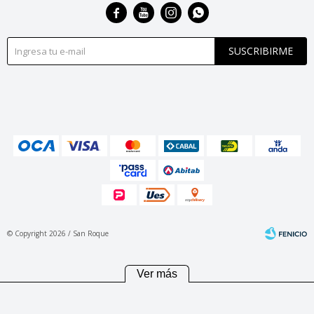




SUSCRIBIRME
© Copyright 2026 / San Roque
Ver más