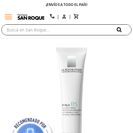
¡ENVÍOS A TODO EL PAÍS!
menu
close
call