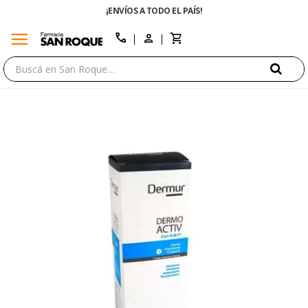
¡ENVÍOS A TODO EL PAÍS!
menu
close
call