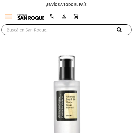
¡ENVÍOS A TODO EL PAÍS!
menu
close
call