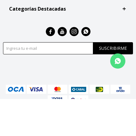
Categorías Destacadas




SUSCRIBIRME
© Copyright 2026 / San Roque